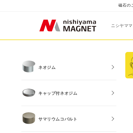
コンテ
磁石のこ
ンツに
進む
ニシヤママ
ネオジム
キャップ付ネオジム
サマリウムコバルト