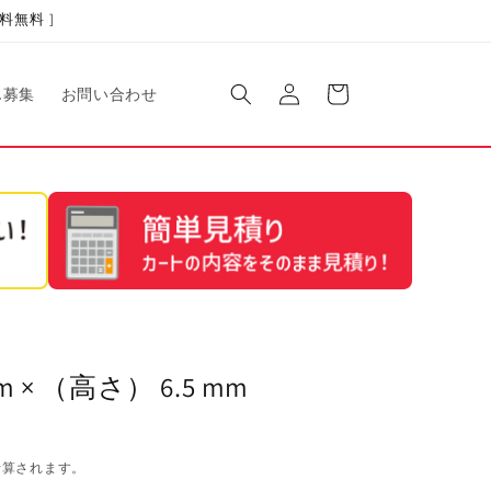
料無料 ]
ロ
カ
グ
ー
ん募集
お問い合わせ
イ
ト
ン
× （高さ） 6.5 mm
計算されます。