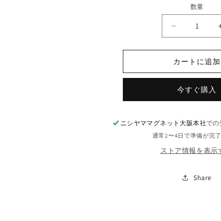
価
数量
格
ネ
オ
ジ
カートに追加
ム
丸
今すぐ購入
型
（外
寸）
ニシヤママグネット大阪本社
での
Φ5mm
×
通常2〜4日で準備が完
（高
ストア情報を表示
さ）
6.5
Share
mm
の
数
量