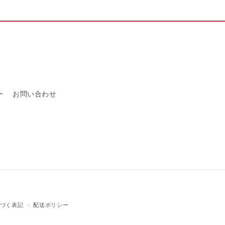
を
増
や
す
ー
お問い合わせ
づく表記
配送ポリシー