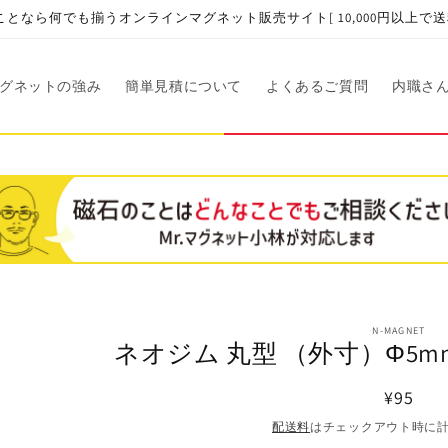
となら何でも揃うオンラインマグネット販売サイト[ 10,000円以上で送
グネットの強み
簡単見積について
よくあるご質問
内職さ
商品情
N-MAGNET
ネオジム 丸型 （外寸）Φ5mm 
報にス
キップ
通
¥95
常
配送料
はチェックアウト時に