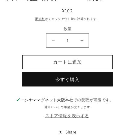
通
¥102
常
配送料
はチェックアウト時に計算されます。
価
数量
格
ネ
ネ
オ
オ
ジ
ジ
カートに追加
ム
ム
丸
丸
今すぐ購入
型
型
（外
（外
寸）
寸）
ニシヤママグネット大阪本社
での受取が可能です。
Φ11mm
Φ11mm
×
×
通常2〜4日で準備が完了します
（高
（高
ストア情報を表示する
さ）
さ）
2
2
Share
mm
mm