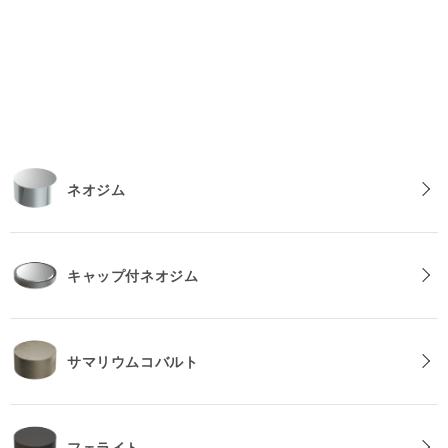
の
の
数
数
量
量
を
を
減
増
ら
や
す
す
ネオジム
キャップ付ネオジム
サマリウムコバルト