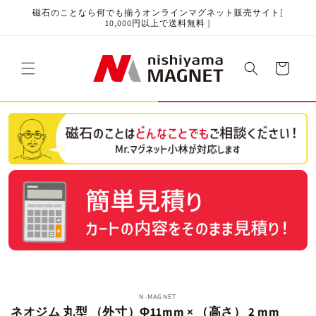
コンテ
磁石のことなら何でも揃うオンラインマグネット販売サイト[
ンツに
10,000円以上で送料無料 ]
進む
カ
ー
ト
商品情
N-MAGNET
報にス
ネオジム 丸型 （外寸）Φ11mm × （高さ） 2 mm
キップ