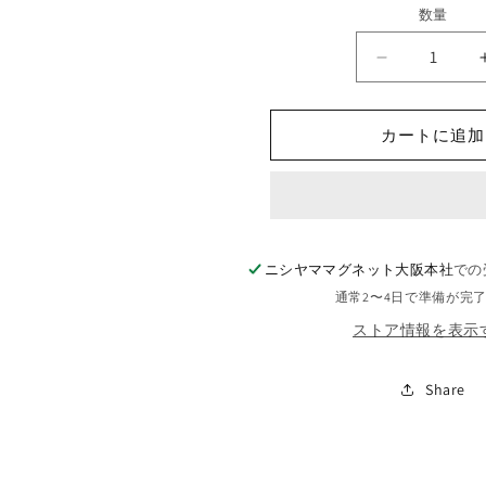
価
数量
格
ネ
オ
ジ
カートに追加
ム
丸
型
（外
寸）
ニシヤママグネット大阪本社
での
Φ12mm
×
通常2〜4日で準備が完
（高
ストア情報を表示
さ）
1
Share
mm
の
数
量