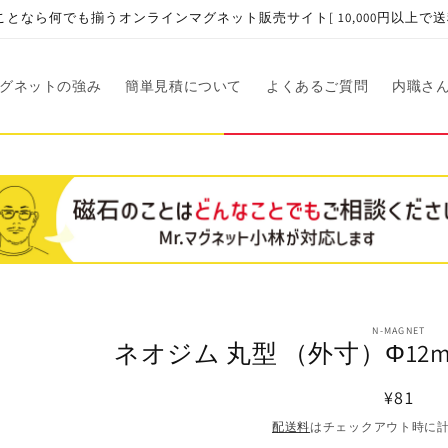
となら何でも揃うオンラインマグネット販売サイト[ 10,000円以上で送
グネットの強み
簡単見積について
よくあるご質問
内職さ
商品情
N-MAGNET
ネオジム 丸型 （外寸）Φ12mm
報にス
キップ
通
¥81
常
配送料
はチェックアウト時に