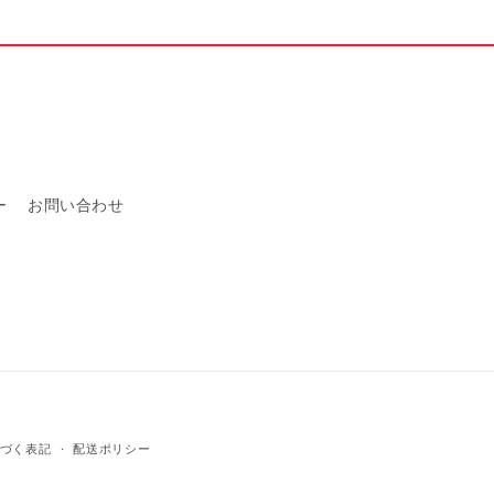
を
増
や
す
ー
お問い合わせ
づく表記
配送ポリシー