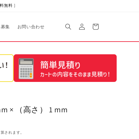
料無料 ]
ロ
カ
グ
ー
ん募集
お問い合わせ
イ
ト
ン
 × （高さ） 1 mm
計算されます。