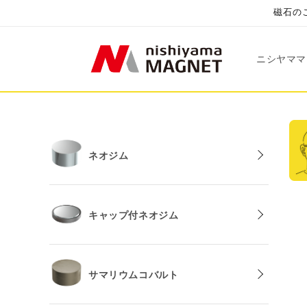
コンテ
磁石のこ
ンツに
進む
ニシヤママ
ネオジム
キャップ付ネオジム
サマリウムコバルト