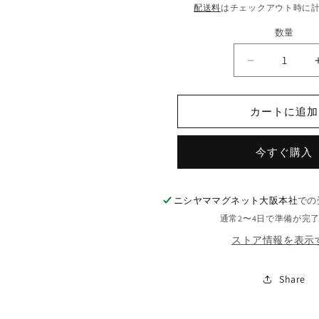
常
配送料
はチェックアウト時に
価
数量
格
ネ
オ
ジ
カートに追加
ム
丸
今すぐ購入
型
（外
寸）
ニシヤママグネット大阪本社
での
Φ20mm
×
通常2〜4日で準備が完
（高
ストア情報を表示
さ）
7.5
Share
mm
の
数