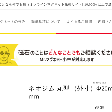
となら何でも揃うオンラインマグネット販売サイト[ 10,000円以上で送
グネットの強み
簡単見積について
よくあるご質問
内職さ
商品情
N-MAGNET
ネオジム 丸型 （外寸）Φ20mm
報にス
キップ
mm
通
¥509