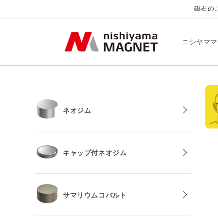
コンテ
磁石のこ
ンツに
進む
ニシヤママ
ネオジム
キャップ付ネオジム
サマリウムコバルト