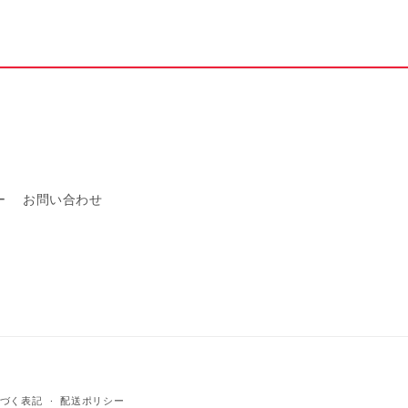
量
を
増
や
す
ー
お問い合わせ
づく表記
配送ポリシー