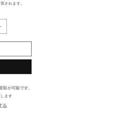
計算されます。
ネ
オ
ジ
ム
丸
型
（外
寸）
受取が可能です。
Φ20mm
×
了します
（高
する
さ）
7.5
mm
の
数