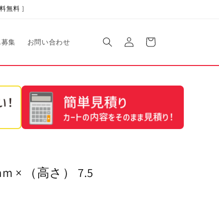
料無料 ]
ロ
カ
グ
ー
ん募集
お問い合わせ
イ
ト
ン
 × （高さ） 7.5