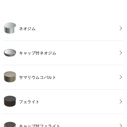
の
の
数
数
量
量
を
を
ネオジム
減
増
ら
や
す
す
キャップ付ネオジム
サマリウムコバルト
フェライト
キャップ付フェライト