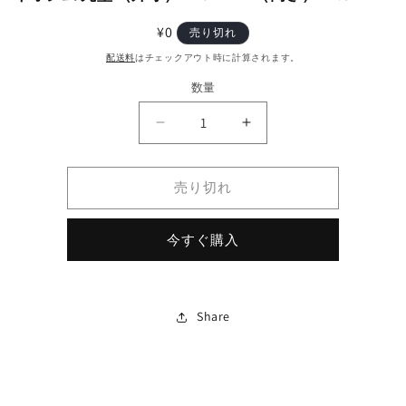
通
¥0
売り切れ
常
配送料
はチェックアウト時に計算されます。
価
数量
格
ネ
ネ
オ
オ
ジ
ジ
売り切れ
ム
ム
丸
丸
今すぐ購入
型
型
（外
（外
寸）
寸）
Φ20mm
Φ20mm
Share
×
×
（高
（高
さ）
さ）
17.5
17.5
mm
mm