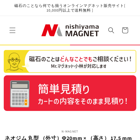
コンテ
磁石のことなら何でも揃うオンラインマグネット販売サイト[
ンツに
10,000円以上で送料無料 ]
進む
カ
ー
ト
商品情
N-MAGNET
報にス
ネオジム 丸型 （外寸）Φ20mm × （高さ） 17.5 mm
キップ