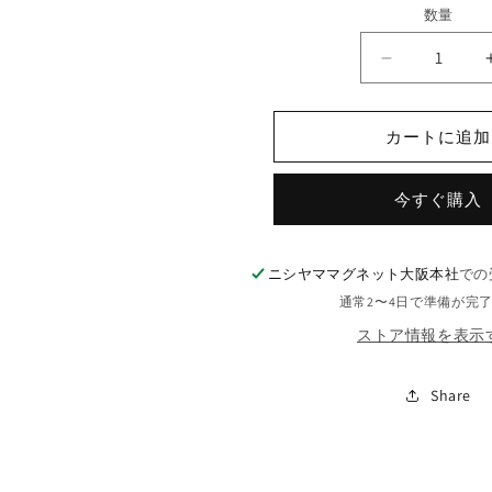
価
数量
格
ネ
オ
ジ
カートに追加
ム
丸
今すぐ購入
型
（外
寸）
ニシヤママグネット大阪本社
での
Φ25mm
×
通常2〜4日で準備が完
（高
ストア情報を表示
さ）
12
Share
mm
の
数
量