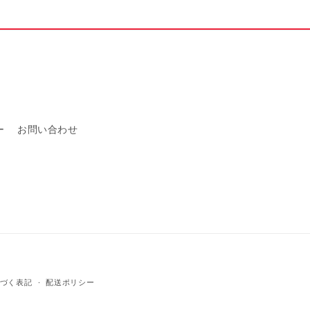
を
増
や
す
ー
お問い合わせ
づく表記
配送ポリシー