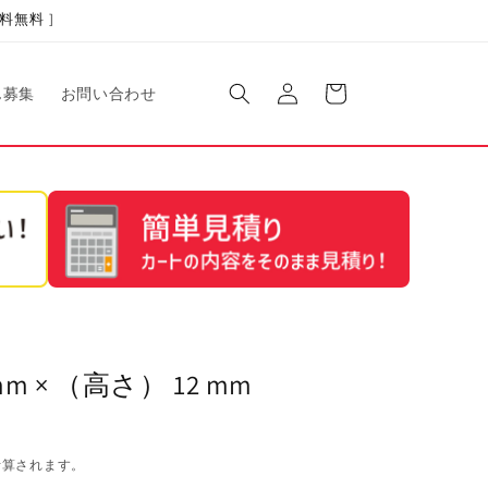
料無料 ]
ロ
カ
グ
ー
ん募集
お問い合わせ
イ
ト
ン
 × （高さ） 12 mm
計算されます。