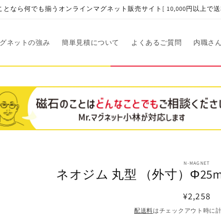
となら何でも揃うオンラインマグネット販売サイト[ 10,000円以上で送
グネットの強み
簡単見積について
よくあるご質問
内職さ
商品情
N-MAGNET
ネオジム 丸型 （外寸）Φ25mm
報にス
キップ
通
¥2,258
常
配送料
はチェックアウト時に