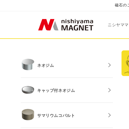
コンテ
磁石のこ
ンツに
進む
ニシヤママ
ネオジム
キャップ付ネオジム
サマリウムコバルト