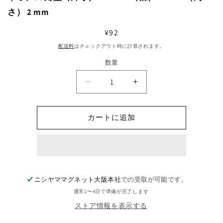
さ） 2 mm
通
¥92
常
配送料
はチェックアウト時に計算されます。
価
数量
格
ネ
ネ
オ
オ
ジ
ジ
カートに追加
ム
ム
角
角
型
型
（外
（外
寸）
寸）
ニシヤママグネット大阪本社
での受取が可能です。
12mm
12mm
通常2〜4日で準備が完了します
×（幅）
×（幅）
2mm
2mm
ストア情報を表示する
×（高
×（高