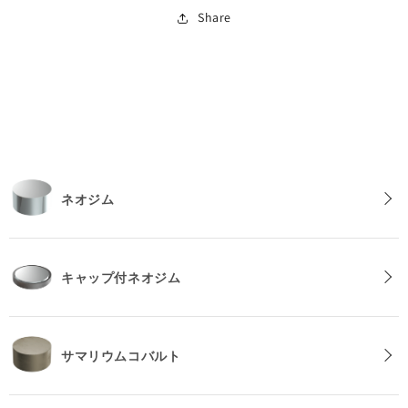
さ）
さ）
Share
2
2
mm
mm
の
の
数
数
量
量
を
を
減
増
ら
や
す
す
ネオジム
キャップ付ネオジム
サマリウムコバルト