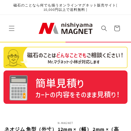
コンテ
磁石のことなら何でも揃うオンラインマグネット販売サイト[
ンツに
10,000円以上で送料無料 ]
進む
カ
ー
ト
商品情
N-MAGNET
報にス
ネオジム 角型（外寸） 12mm ×（幅） 2mm ×（高
キップ